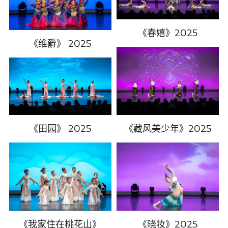
行政老师
图库
2024群舞获奖记录
《春嬉》2025
《维爵》 2025
“卓越计划”培训教师
2024独舞/双人舞/三人舞获奖记录
资助和奖学金
芭蕾
2023群舞获奖记录
Hip Hop & KPOP
联系我们
2023独舞/双人舞/三人舞获奖记录
中国舞
English
2022群舞获奖记录
《田园》 2025
《藏风美少年》2025
2022独舞/双人舞/三人舞获奖记录
2020获奖记录
2018获奖记录
2019获奖记录
《我家住在桃花山》
《晓妆》2025