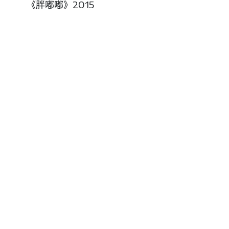
《胖嘟嘟》2015
关于我们
Social Media
我们的使命
Facebook
Instagram
Youtube
微信
Contact