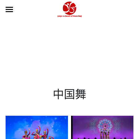
×
商品分类
主页
所有商品分类
关于我们
2026-27学年
2026夏季学期
课程信息
舞校政策
我们的团队
课程信息
中国舞
学年年历
如何报名
教学体系
芭蕾教师
如何报名
Hip Hop和KPOP教师
舞蹈摄影工作室
俄罗斯瓦岗诺娃芭蕾训练
瑜伽教师
中国舞教学体系
在线商城
中国舞教师
获奖记录