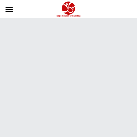
×
商品分类
主页
所有商品分类
关于我们
2026-27学年
2026夏季学期
课程信息
舞校政策
我们的团队
课程信息
学年年历
如何报名
教学体系
芭蕾教师
如何报名
Hip Hop和KPOP教师
舞蹈摄影工作室
俄罗斯瓦岗诺娃芭蕾训练
瑜伽教师
中国舞教学体系
在线商城
中国舞教师
获奖记录