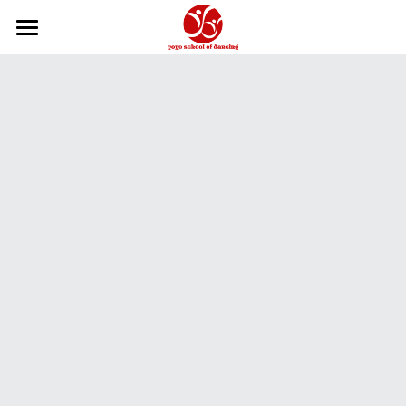
×
商品分类
主页
所有商品分类
关于我们
2026-27学年
2026夏季学期
课程信息
舞校政策
我们的团队
课程信息
学年年历
如何报名
教学体系
芭蕾教师
如何报名
Hip Hop和KPOP教师
舞蹈摄影工作室
俄罗斯瓦岗诺娃芭蕾训练
瑜伽教师
中国舞教学体系
在线商城
中国舞教师
获奖记录