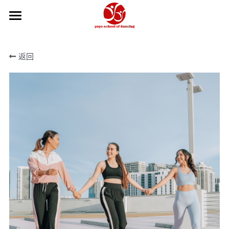
×
商品分类
主页
返回
所有商品分类
关于我们
2026-27学年
2026夏季学期
课程信息
舞校政策
我们的团队
课程信息
学年年历
如何报名
教学体系
芭蕾教师
如何报名
Hip Hop和KPOP教师
舞蹈摄影工作室
俄罗斯瓦岗诺娃芭蕾训练
瑜伽教师
中国舞教学体系
在线商城
中国舞教师
获奖记录