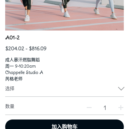
行政老师
图库
2024群舞获奖记录
“卓越计划”培训教师
2024独舞/双人舞/三人舞获奖记录
资助和奖学金
芭蕾
A01-2
2023群舞获奖记录
Hip Hop & KPOP
联系我们
$204.02 - $816.09
2023独舞/双人舞/三人舞获奖记录
中国舞
English
成人暴汗燃脂舞蹈
2022群舞获奖记录
周一 9-10:20am
Chappelle Studio A
2022独舞/双人舞/三人舞获奖记录
芮格老师
选择
2020获奖记录
2018获奖记录
数量
2019获奖记录
加入购物车