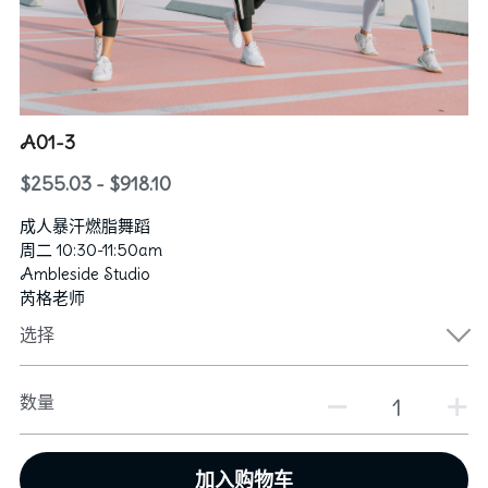
行政老师
图库
2024群舞获奖记录
“卓越计划”培训教师
2024独舞/双人舞/三人舞获奖记录
资助和奖学金
芭蕾
A01-3
2023群舞获奖记录
Hip Hop & KPOP
联系我们
$255.03 - $918.10
2023独舞/双人舞/三人舞获奖记录
中国舞
English
成人暴汗燃脂舞蹈
2022群舞获奖记录
周二 10:30-11:50am
Ambleside Studio
2022独舞/双人舞/三人舞获奖记录
芮格老师
选择
2020获奖记录
2018获奖记录
数量
2019获奖记录
加入购物车