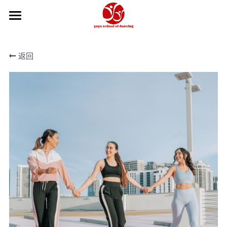
×
商品分类
主页
返回
所有商品分类
关于我们
2026-27学年
2026夏季学期
课程信息
舞校政策
我们的团队
课程信息
学年年历
如何报名
教学体系
芭蕾教师
如何报名
Hip Hop和KPOP教师
舞蹈摄影工作室
俄罗斯瓦岗诺娃芭蕾训练
瑜伽教师
中国舞教学体系
在线商城
中国舞教师
获奖记录