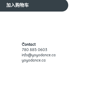
加入购物车
Contact
780 885 0603
info@yoyodance.ca
yoyodance.ca