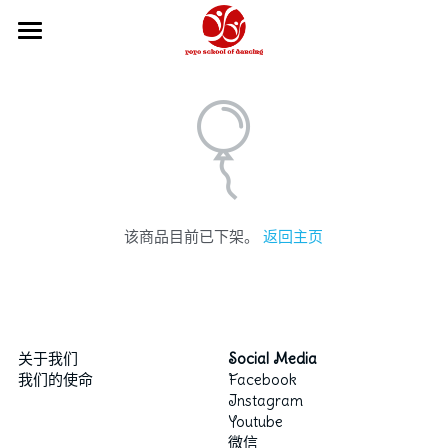
×
商品分类
主页
所有商品分类
关于我们
2026-27学年
2026夏季学期
课程信息
该商品目前已下架。
返回主页
舞校政策
我们的团队
课程信息
学年年历
如何报名
教学体系
芭蕾教师
如何报名
Hip Hop和KPOP教师
舞蹈摄影工作室
俄罗斯瓦岗诺娃芭蕾训练
关于我们
Social Media
我们的使命
Facebook
瑜伽教师
中国舞教学体系
在线商城
Instagram
Youtube
中国舞教师
获奖记录
微信