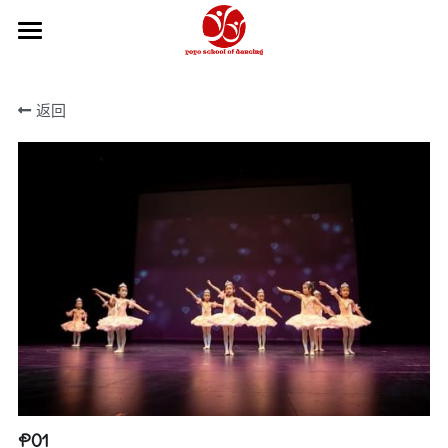
×
商品分类
主页
返回
所有商品分类
关于我们
2026-27学年
2026夏季学期
课程信息
舞校政策
我们的团队
课程信息
学年年历
如何报名
教学体系
芭蕾教师
如何报名
Hip Hop和KPOP教师
舞蹈摄影工作室
俄罗斯瓦岗诺娃芭蕾训练
瑜伽教师
中国舞教学体系
在线商城
P01
中国舞教师
获奖记录