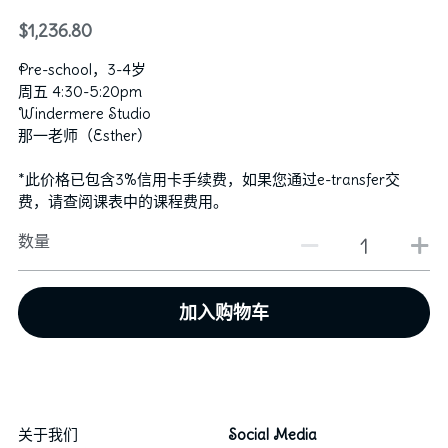
$1,236.80
行政老师
图库
2024群舞获奖记录
Pre-school，3-4岁
“卓越计划”培训教师
2024独舞/双人舞/三人舞获奖记录
资助和奖学金
芭蕾
周五 4:30-5:20pm
Windermere Studio
2023群舞获奖记录
Hip Hop & KPOP
那一老师（Esther）
联系我们
*此价格已包含3%信用卡手续费，如果您通过e-transfer交
2023独舞/双人舞/三人舞获奖记录
中国舞
English
费，请查阅课表中的课程费用。
2022群舞获奖记录
数量
2022独舞/双人舞/三人舞获奖记录
加入购物车
2020获奖记录
2018获奖记录
2019获奖记录
关于我们
Social Media