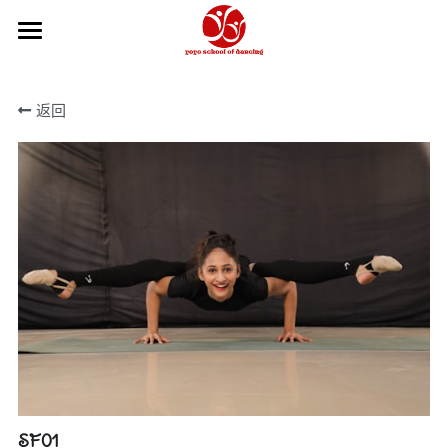
×
商品分类
主页
返回
所有商品分类
关于我们
2026-27学年
2026夏季学期
课程信息
舞校政策
我们的团队
课程信息
学年年历
如何报名
教学体系
芭蕾教师
如何报名
Hip Hop和KPOP教师
舞蹈摄影工作室
俄罗斯瓦岗诺娃芭蕾训练
瑜伽教师
中国舞教学体系
在线商城
SF01
中国舞教师
获奖记录