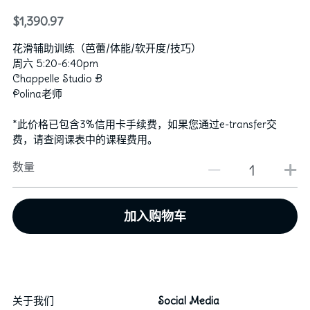
$1,390.97
行政老师
图库
2024群舞获奖记录
花滑辅助训练（芭蕾/体能/软开度/技巧）
“卓越计划”培训教师
2024独舞/双人舞/三人舞获奖记录
资助和奖学金
芭蕾
周六 5:20-6:40pm
Chappelle Studio B
2023群舞获奖记录
Hip Hop & KPOP
Polina老师
联系我们
*此价格已包含3%信用卡手续费，如果您通过e-transfer交
2023独舞/双人舞/三人舞获奖记录
中国舞
English
费，请查阅课表中的课程费用。
2022群舞获奖记录
数量
2022独舞/双人舞/三人舞获奖记录
加入购物车
2020获奖记录
2018获奖记录
2019获奖记录
关于我们
Social Media