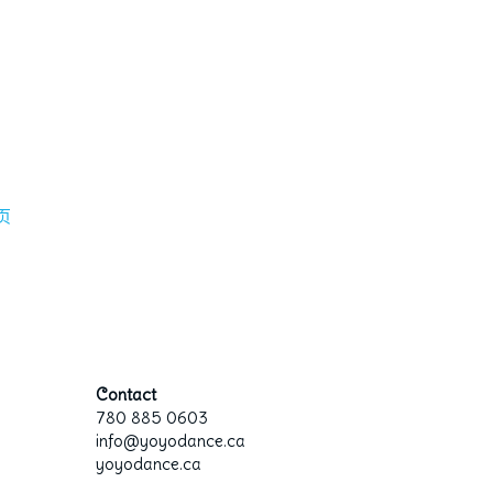
页
Contact
780 885 0603
info@yoyodance.ca
yoyodance.ca